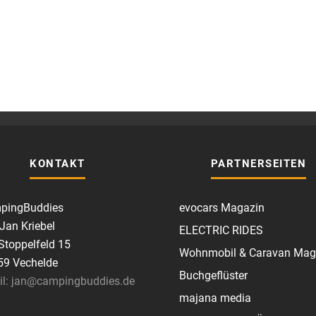
KONTAKT
PARTNERSEITEN
pingBuddies
evocars Magazin
 Jan Kriebel
ELECTRIC RIDES
toppelfeld 15
Wohnmobil & Caravan Mag
59 Vechelde
Buchgeflüster
il: jan@campingbuddies.de
majana media