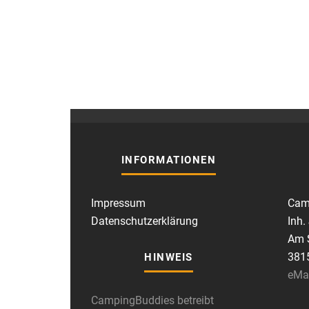
INFORMATIONEN
Impressum
Cam
Datenschutzerklärung
Inh.
Am S
381
HINWEIS
eMa
CampingBuddies betreibt