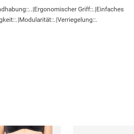
andhabung::..|Ergonomischer Griff::.|Einfaches
it::.|Modularität::.|Verriegelung::.