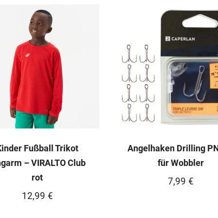
Kinder Fußball Trikot
Angelhaken Drilling P
ngarm – VIRALTO Club
für Wobbler
rot
7,99
€
12,99
€