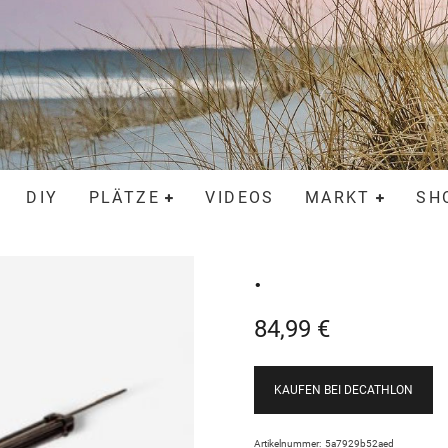
DIY
PLÄTZE
VIDEOS
MARKT
SH
.
84,99
€
KAUFEN BEI DECATHLON
Artikelnummer:
5a7929b52aed