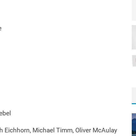
e
ebel
ph Eichhorn, Michael Timm, Oliver McAulay