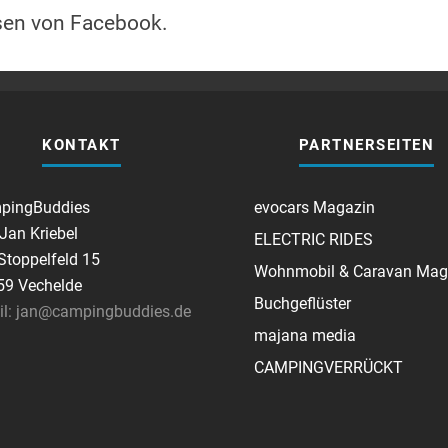
sen von Facebook.
KONTAKT
PARTNERSEITEN
pingBuddies
evocars Magazin
 Jan Kriebel
ELECTRIC RIDES
toppelfeld 15
Wohnmobil & Caravan Mag
59 Vechelde
Buchgeflüster
il: jan@campingbuddies.de
majana media
CAMPINGVERRÜCKT