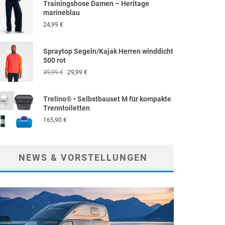
Trainingshose Damen – Heritage
49,99 €
24,99 €.
marineblau
24,99
€
Spraytop Segeln/Kajak Herren winddicht
500 rot
Ursprünglicher
Aktueller
39,99
€
29,99
€
Preis
Preis
war:
ist:
Trelino® • Selbstbauset M für kompakte
39,99 €
29,99 €.
Trenntoiletten
165,90
€
NEWS & VORSTELLUNGEN