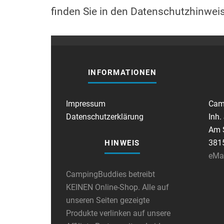
finden Sie in den Datenschutzhinwei
INFORMATIONEN
Impressum
Cam
Datenschutzerklärung
Inh.
Am S
381
HINWEIS
eMa
CampingBuddies betreibt
KEINEN Online-Shop. Alle auf
unseren Seiten gezeigte
Produkte verlinken auf unsere