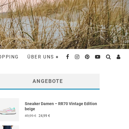
OPPING
ÜBER UNS
ANGEBOTE
Sneaker Damen – RR70 Vintage Edition
beige
Ursprünglicher
Aktueller
49,99
€
24,99
€
Preis
Preis
war:
ist: