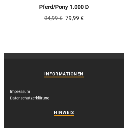
Pferd/Pony 1.000 D
Ursprünglicher
Aktueller
94,99
€
79,99
€
Preis
Preis
war:
ist:
94,99 €
79,99 €.
INFORMATIONEN
Impressum
Datenschutzerklärung
HINWEIS