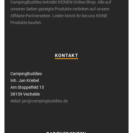
CampingBuddies betreibt KEINEN Online-Shop. Alle auf
unseren Seiten gezeigte Produkte verlinken auf unsere
Affiliate-Partnerseiten. Leider könnt ihr bei uns KEINE
Produkte kaufen.
KONTAKT
CampingBuddies
Inh. Jan Kriebel
Am Stoppelfeld 15
38159 Vechelde
eMail: jan@campingbuddies.de