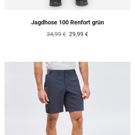
Jagdhose 100 Renfort grün
Ursprünglicher
Aktueller
34,99
€
29,99
€
Preis
Preis
war:
ist:
34,99 €
29,99 €.