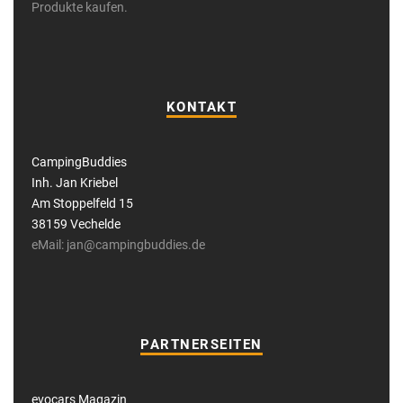
Produkte kaufen.
KONTAKT
CampingBuddies
Inh. Jan Kriebel
Am Stoppelfeld 15
38159 Vechelde
eMail: jan@campingbuddies.de
PARTNERSEITEN
evocars Magazin