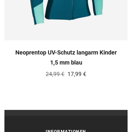
Neoprentop UV-Schutz langarm Kinder
1,5 mm blau
Ursprünglicher
Aktueller
24,99
€
17,99
€
Preis
Preis
war:
ist:
24,99 €
17,99 €.
INFORMATIONEN