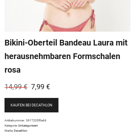
Bikini-Oberteil Bandeau Laura mit
herausnehmbaren Formschalen
rosa
Ursprünglicher
Aktueller
14,99
€
7,99
€
Preis
Preis
KAUFEN BEI DECATHLON
war:
ist:
Artikelnummer:
3917205f0e66
14,99 €
7,99 €.
Kategorie:
Unkategorisiert
Marke:
Decathlon