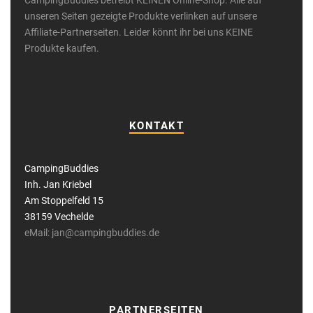
CampingBuddies betreibt KEINEN Online-Shop. Alle auf
unseren Seiten gezeigte Produkte verlinken auf unsere
Affiliate-Partnerseiten. Leider könnt ihr bei uns KEINE
Produkte kaufen.
KONTAKT
CampingBuddies
Inh. Jan Kriebel
Am Stoppelfeld 15
38159 Vechelde
eMail: jan@campingbuddies.de
PARTNERSEITEN