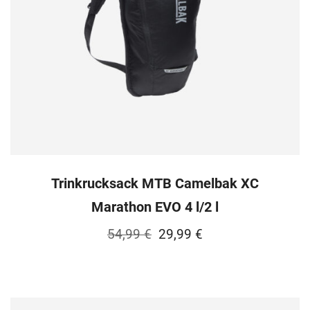
Trinkrucksack MTB Camelbak XC
Marathon EVO 4 l/2 l
Ursprünglicher
Aktueller
54,99
€
29,99
€
Preis
Preis
war:
ist:
54,99 €
29,99 €.