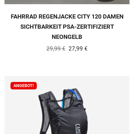
FAHRRAD REGENJACKE CITY 120 DAMEN
SICHTBARKEIT PSA-ZERTIFIZIERT
NEONGELB
Ursprünglicher
Aktueller
29,99
€
27,99
€
Preis
Preis
war:
ist:
29,99 €
27,99 €.
ANGEBOT!