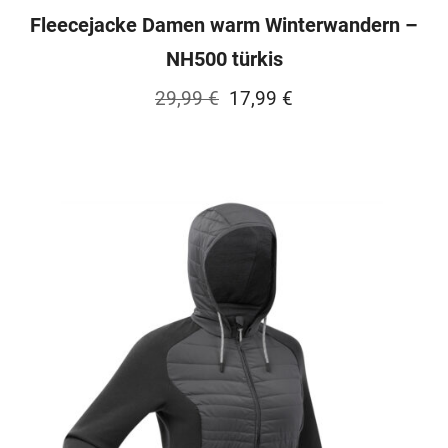
Fleecejacke Damen warm Winterwandern –
NH500 türkis
Ursprünglicher
Aktueller
29,99
€
17,99
€
Preis
Preis
war:
ist:
29,99 €
17,99 €.