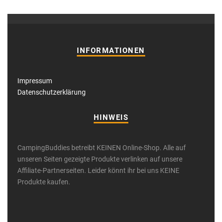
319,99 €
279,99 €.
INFORMATIONEN
Impressum
Datenschutzerklärung
HINWEIS
CampingBuddies betreibt KEINEN Online-Shop. Alle auf
unseren Seiten gezeigte Produkte verlinken auf unsere
Affiliate-Partnerseiten. Leider könnt ihr bei uns KEINE
Produkte kaufen.