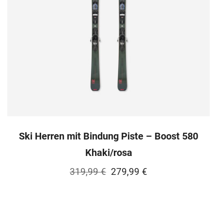
Ski Herren mit Bindung Piste – Boost 580
Khaki/rosa
Ursprünglicher
Aktueller
319,99
€
279,99
€
Preis
Preis
war:
ist: