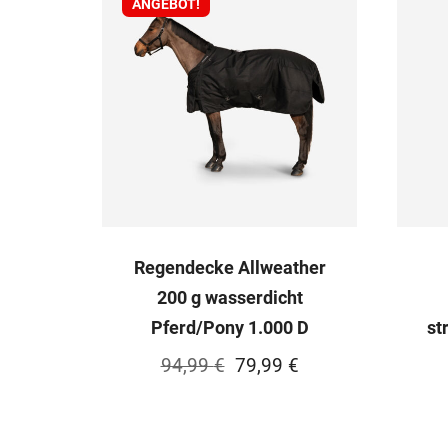
ANGEBOT!
Regendecke Allweather
200 g wasserdicht
Pferd/Pony 1.000 D
st
Ursprünglicher
Aktueller
94,99
€
79,99
€
Preis
Preis
war:
ist: