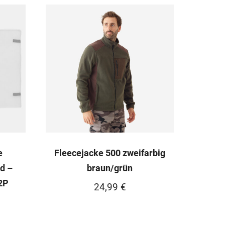
e
Fleecejacke 500 zweifarbig
d –
braun/grün
2P
24,99
€