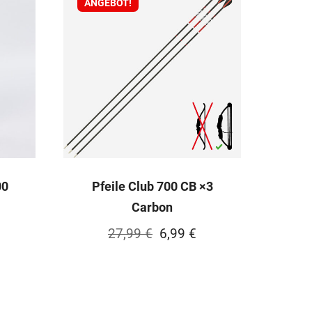
ANGEBOT!
00
Pfeile Club 700 CB ×3
Carbon
Ursprünglicher
Aktueller
27,99
€
6,99
€
Preis
Preis
war:
ist:
27,99 €
6,99 €.