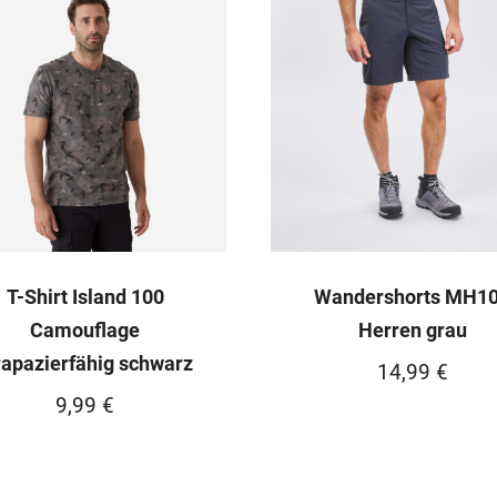
T-Shirt Island 100
Wandershorts MH1
Camouflage
Herren grau
rapazierfähig schwarz
14,99
€
9,99
€