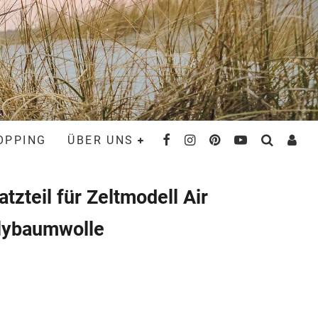
OPPING
ÜBER UNS
tzteil für Zeltmodell Air
lybaumwolle