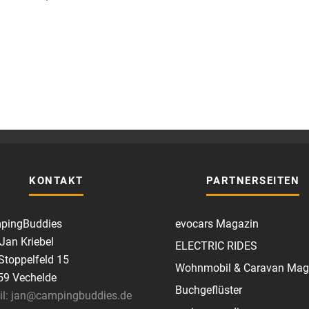
KONTAKT
PARTNERSEITEN
pingBuddies
evocars Magazin
 Jan Kriebel
ELECTRIC RIDES
toppelfeld 15
Wohnmobil & Caravan Mag
59 Vechelde
Buchgeflüster
il: jan@campingbuddies.de