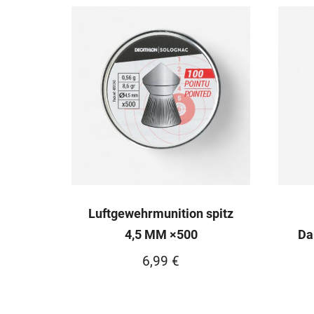
94,99 €
79,99 €.
Luftgewehrmunition spitz
4,5 MM ×500
Da
6,99
€