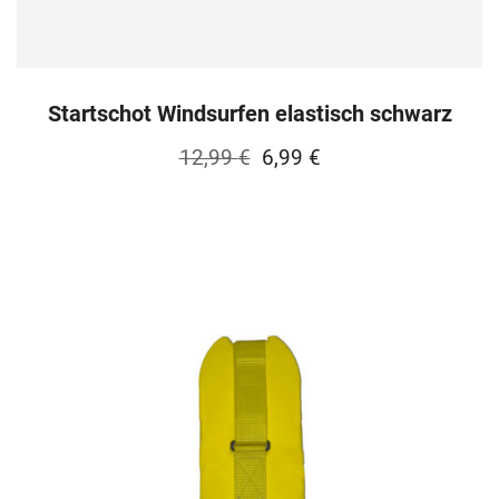
Startschot Windsurfen elastisch schwarz
Ursprünglicher
Aktueller
12,99
€
6,99
€
Preis
Preis
war:
ist:
12,99 €
6,99 €.