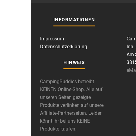
INFORMATIONEN
Impressum
Cam
Datenschutzerklärung
Inh.
Am S
381
HINWEIS
eMa
CampingBuddies betreibt
KEINEN Online-Shop. Alle auf
unseren Seiten gezeigte
Produkte verlinken auf unsere
Affiliate-Partnerseiten. Leider
könnt ihr bei uns KEINE
Produkte kaufen.