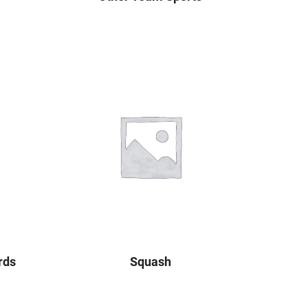
rds
Squash