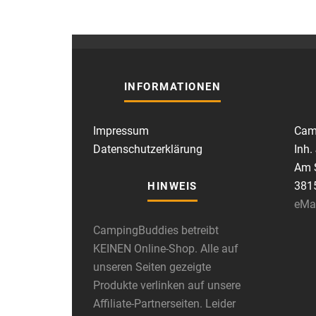
INFORMATIONEN
Impressum
Cam
Datenschutzerklärung
Inh.
Am S
381
HINWEIS
eMa
CampingBuddies betreibt
KEINEN Online-Shop. Alle auf
unseren Seiten gezeigte
Produkte verlinken auf unsere
Affiliate-Partnerseiten. Leider