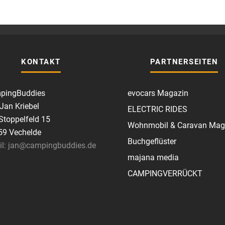
KONTAKT
PARTNERSEITEN
pingBuddies
evocars Magazin
 Jan Kriebel
ELECTRIC RIDES
toppelfeld 15
Wohnmobil & Caravan Mag
59 Vechelde
Buchgeflüster
il: jan@campingbuddies.de
majana media
CAMPINGVERRÜCKT