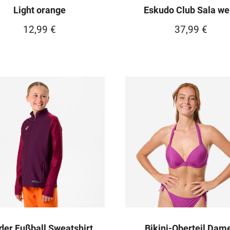
Light orange
Eskudo Club Sala we
12,99
€
37,99
€
der Fußball Sweatshirt
Bikini-Oberteil Dam