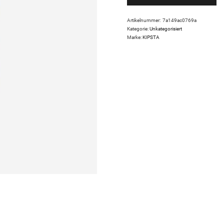
Artikelnummer:
7a149ac0769a
Kategorie:
Unkategorisiert
Marke:
KIPSTA