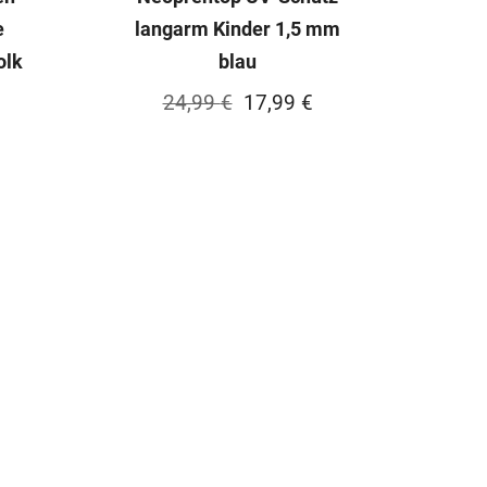
e
langarm Kinder 1,5 mm
olk
blau
Ursprünglicher
Aktueller
24,99
€
17,99
€
Preis
Preis
war:
ist:
24,99 €
17,99 €.