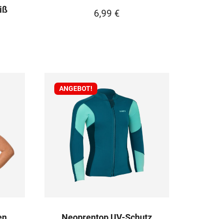
iß
6,99
€
ANGEBOT!
en
Neoprentop UV-Schutz