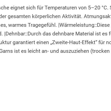
he eignet sich für Temperaturen von 5–20 °C. Si
r gesamten körperlichen Aktivität. Atmungsaktiv
kenes, warmes Tragegefühl. |Wärmeleistung::Dies
d. |Dehnbar::Durch das dehnbare Material ist e
uktur garantiert einen „Zweite-Haut-Effekt“ für 
rns ist es leicht an- und auszuziehen (trocken 