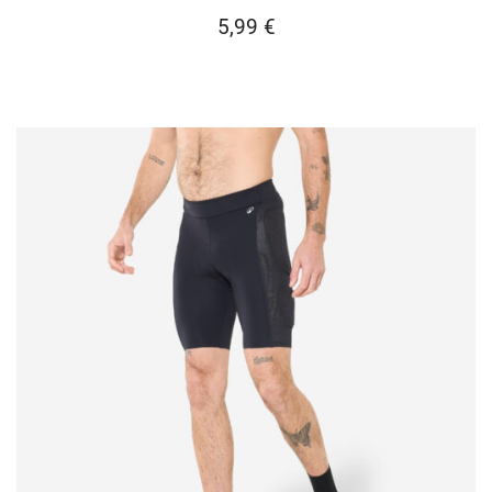
5,99
€