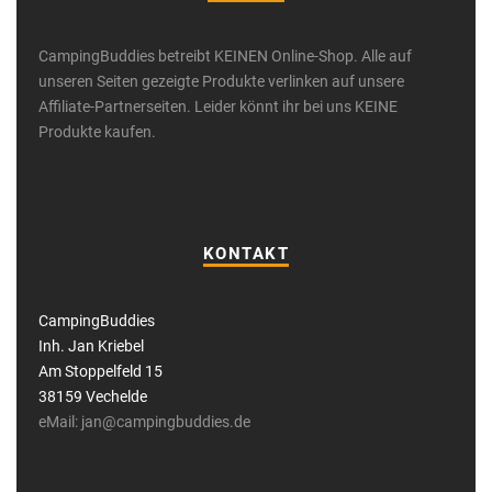
CampingBuddies betreibt KEINEN Online-Shop. Alle auf
unseren Seiten gezeigte Produkte verlinken auf unsere
Affiliate-Partnerseiten. Leider könnt ihr bei uns KEINE
Produkte kaufen.
KONTAKT
CampingBuddies
Inh. Jan Kriebel
Am Stoppelfeld 15
38159 Vechelde
eMail: jan@campingbuddies.de