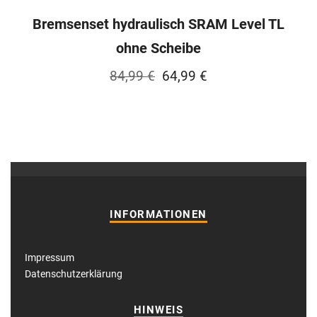
Bremsenset hydraulisch SRAM Level TL
ohne Scheibe
Ursprünglicher
Aktueller
84,99
€
64,99
€
Preis
Preis
war:
ist:
84,99 €
64,99 €.
INFORMATIONEN
Impressum
Datenschutzerklärung
HINWEIS