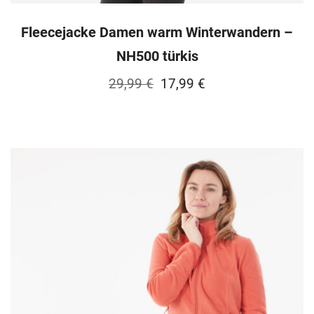
Fleecejacke Damen warm Winterwandern –
NH500 türkis
Ursprünglicher
Aktueller
29,99
€
17,99
€
Preis
Preis
war:
ist:
29,99 €
17,99 €.