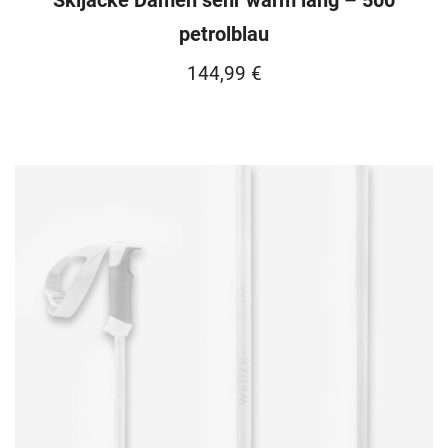
Skijacke Damen sehr warm lang – 500
petrolblau
144,99
€