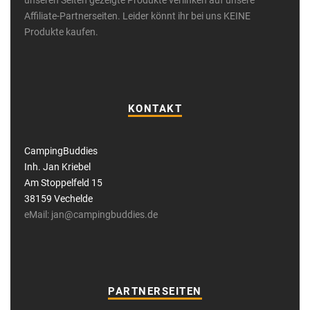
unseren Seiten gezeigte Produkte verlinken auf unsere
Affiliate-Partnerseiten. Leider könnt ihr bei uns KEINE
Produkte kaufen.
KONTAKT
CampingBuddies
Inh. Jan Kriebel
Am Stoppelfeld 15
38159 Vechelde
eMail: jan@campingbuddies.de
PARTNERSEITEN