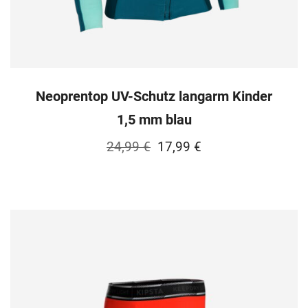
Neoprentop UV-Schutz langarm Kinder
1,5 mm blau
Ursprünglicher
Aktueller
24,99
€
17,99
€
Preis
Preis
war:
ist:
24,99 €
17,99 €.