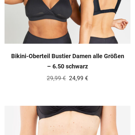
Bikini-Oberteil Bustier Damen alle Größen
– 6.50 schwarz
Ursprünglicher
Aktueller
29,99
€
24,99
€
Preis
Preis
war:
ist:
29,99 €
24,99 €.