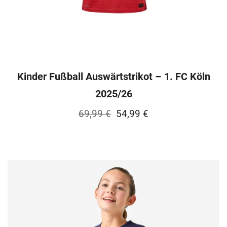
Kinder Fußball Auswärtstrikot – 1. FC Köln
2025/26
Ursprünglicher
Aktueller
69,99
€
54,99
€
Preis
Preis
war:
ist:
69,99 €
54,99 €.