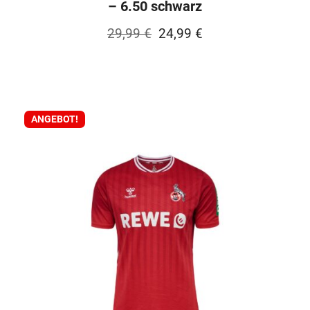
– 6.50 schwarz
Ursprünglicher
Aktueller
29,99
€
24,99
€
Preis
Preis
war:
ist:
29,99 €
24,99 €.
ANGEBOT!