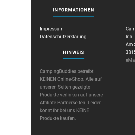
INFORMATIONEN
Impressum
Cam
Datenschutzerklärung
Inh.
Am S
381
HINWEIS
eMa
CampingBuddies betreibt
KEINEN Online-Shop. Alle auf
unseren Seiten gezeigte
Produkte verlinken auf unsere
Affiliate-Partnerseiten. Leider
könnt ihr bei uns KEINE
Produkte kaufen.