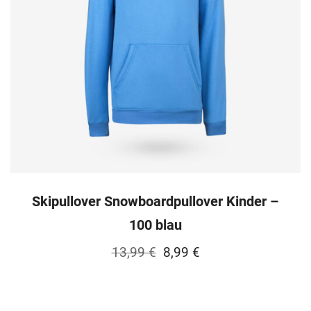
Skipullover Snowboardpullover Kinder –
100 blau
Ursprünglicher
Aktueller
13,99
€
8,99
€
Preis
Preis
war:
ist: