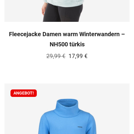
Fleecejacke Damen warm Winterwandern –
NH500 türkis
Ursprünglicher
Aktueller
29,99
€
17,99
€
Preis
Preis
war:
ist:
29,99 €
17,99 €.
ANGEBOT!