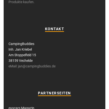
Produkte kaufen.
KONTAKT
CampingBuddies
Inh. Jan Kriebel
Am Stoppelfeld 15
38159 Vechelde
eMail: jan@campingbuddies.de
PARTNERSEITEN
evocars Magazin