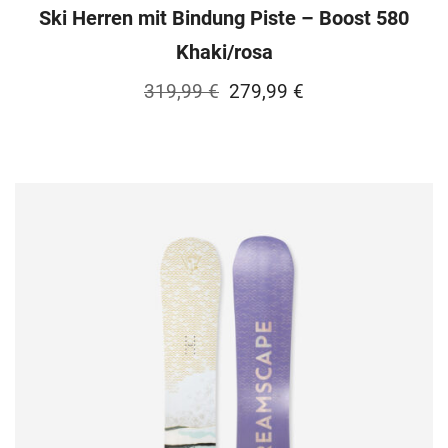
Ski Herren mit Bindung Piste – Boost 580
Khaki/rosa
Ursprünglicher
Aktueller
319,99
€
279,99
€
Preis
Preis
war:
ist:
319,99 €
279,99 €.