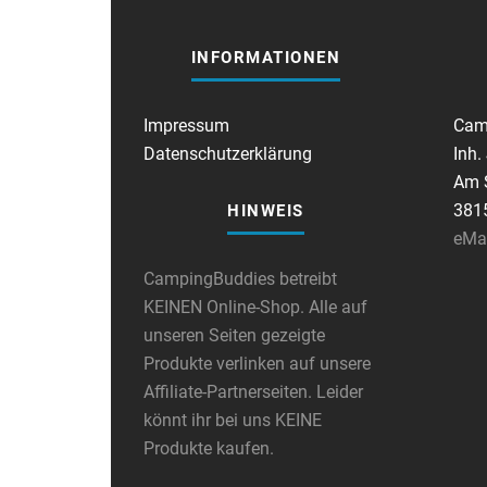
INFORMATIONEN
Impressum
Cam
Datenschutzerklärung
Inh.
Am S
381
HINWEIS
eMa
CampingBuddies betreibt
KEINEN Online-Shop. Alle auf
unseren Seiten gezeigte
Produkte verlinken auf unsere
Affiliate-Partnerseiten. Leider
könnt ihr bei uns KEINE
Produkte kaufen.