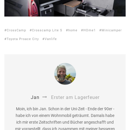
CrossCamp
Crosscamp Lite S
home
HOme1
Minicamper
Toyota Proace City
Vanlife
Jan
Erster am Lagerfeuer
Moin, ich bin Jan. Schon in der Uni-Zeit - Ende der 90er -
habe ich von einem Wohnmobil geträumt. Damals habe
ich mir erste Zeitschriften und Bücher angeschafft und
mir vorgestellt, dass ich zusammen mit meiner besseren