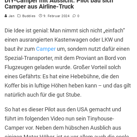
DIY-Camper mit Aussicht: Pilot bau sich
Camper aus Airline-Truck
Jan
Buddies
9. Februar 2024
0
Die Idee ist genial: Man nimmt sich nicht „einfach“
einen ausrangierten Kastenwagen oder LKW und
baut ihr zum
Camper
um, sondern nutzt dafür einen
Spezial-Transporter, mit dem Proviant an Bord von
Flugzeugen geladen wurde. Großer Vorteil solch
eines Gefährts: Es hat eine Hebebühne, die den
Koffer bis in luftige Höhen heben kann – und das gilt
natürlich auch für die gut Stube.
So hat es dieser Pilot aus den USA gemacht und
führt im folgenden Video nun sein Tinyhouse-
Camper vor. Neben dem hübschen Ausblich aus
einigen Meter Höher, ist es vor allem auch die coole