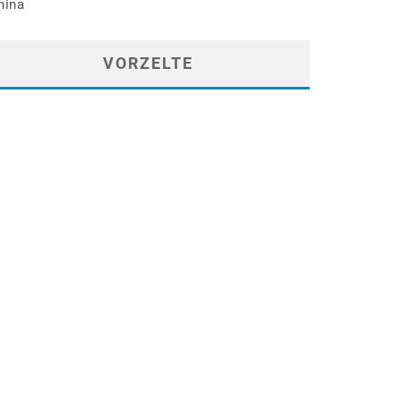
hina
VORZELTE