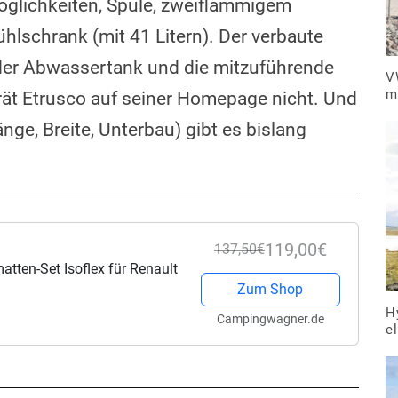
öglichkeiten, Spüle, zweiflammigem
schrank (mit 41 Litern). Der verbaute
 der Abwassertank und die mitzuführende
V
m
rät Etrusco auf seiner Homepage nicht. Und
ge, Breite, Unterbau) gibt es bislang
119,00€
137,50€
tten-Set Isoflex für Renault
Zum Shop
H
Campingwagner.de
e