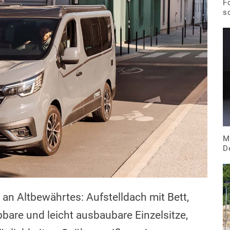
F
s
M
D
 an Altbewährtes: Aufstelldach mit Bett,
bbare und leicht ausbaubare Einzelsitze,