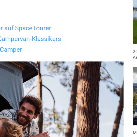
r auf SpaceTourer
 Campervan-Klassikers
-Camper
2
A
M