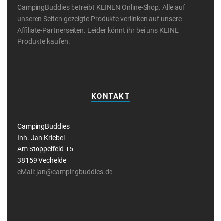
CampingBuddies betreibt KEINEN Online-Shop. Alle auf
unseren Seiten gezeigte Produkte verlinken auf unsere
Affiliate-Partnerseiten. Leider könnt ihr bei uns KEINE
Produkte kaufen.
KONTAKT
CampingBuddies
Inh. Jan Kriebel
Am Stoppelfeld 15
38159 Vechelde
eMail: jan@campingbuddies.de