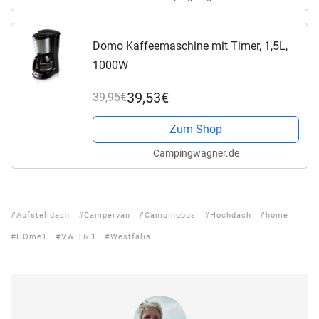
Domo Kaffeemaschine mit Timer, 1,5L,
1000W
39,53€
39,95€
Zum Shop
Campingwagner.de
Aufstelldach
Campervan
Campingbus
Hochdach
home
HOme1
VW T6.1
Westfalia