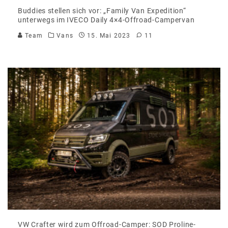
Buddies stellen sich vor: „Family Van Expedition“
unterwegs im IVECO Daily 4×4-Offroad-Campervan
Team
Vans
15. Mai 2023
11
VW Crafter wird zum Offroad-Camper: SOD Proline-