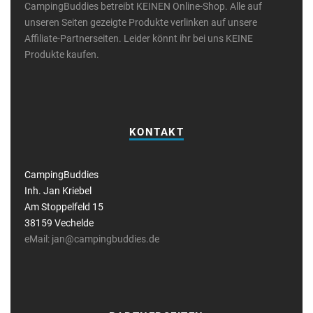
CampingBuddies betreibt KEINEN Online-Shop. Alle auf
unseren Seiten gezeigte Produkte verlinken auf unsere
Affiliate-Partnerseiten. Leider könnt ihr bei uns KEINE
Produkte kaufen.
KONTAKT
CampingBuddies
Inh. Jan Kriebel
Am Stoppelfeld 15
38159 Vechelde
eMail: jan@campingbuddies.de