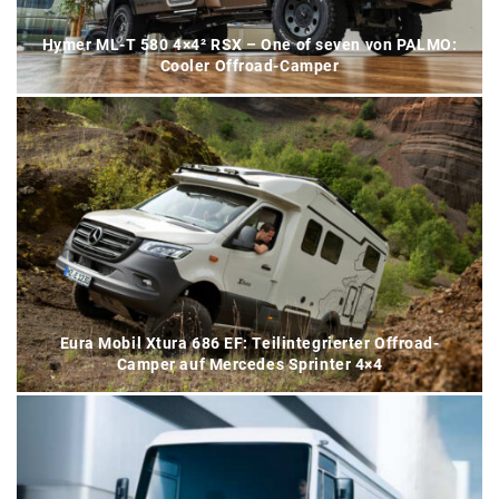
Hymer ML-T 580 4×4² RSX – One of seven von PALMO:
Cooler Offroad-Camper
Eura Mobil Xtura 686 EF: Teilintegrierter Offroad-
Camper auf Mercedes Sprinter 4×4