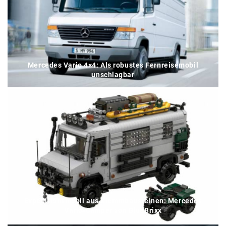
Mercedes Vario 4×4: Als robustes Fernreisemobil
unschlagbar
Expeditionsmobil aus Klemmbausteinen: Mercedes
Vario-Camper von BlueBrixx